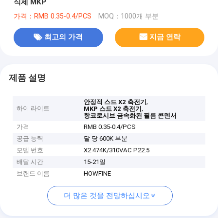
식제 MKP
가격：RMB 0.35-0.4/PCS
MOQ：1000개 부분
최고의 가격
지금 연락
제품 설명
,
안정적 스드 X2 축전기
하이 라이트
,
MKP 스드 X2 축전기
항코로시브 금속화된 필름 콘덴서
가격
RMB 0.35-0.4/PCS
공급 능력
달 당 600K 부분
모델 번호
X2 474K/310VAC P22.5
배달 시간
15-21일
브랜드 이름
HOWFINE
더 많은 것을 전망하십시오