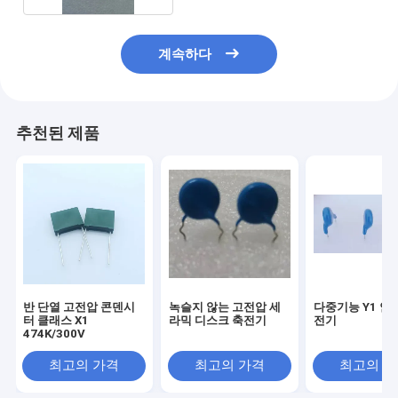
계속하다
추천된 제품
반 단열 고전압 콘덴시
녹슬지 않는 고전압 세
다중기능 Y1 안
터 클래스 X1
라믹 디스크 축전기
전기
474K/300V
최고의 가격
최고의 가격
최고의 