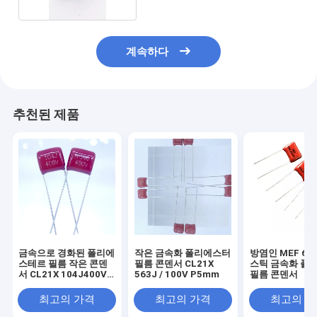
계속하다
추천된 제품
금속으로 경화된 폴리에
작은 금속화 폴리에스터
방염인 MEF 63
스테르 필름 작은 콘덴
필름 콘덴서 CL21X
스틱 금속화 폴
서 CL21X 104J400V
563J / 100V P5mm
필름 콘덴서
레이저 인쇄
최고의 가격
최고의 가격
최고의 